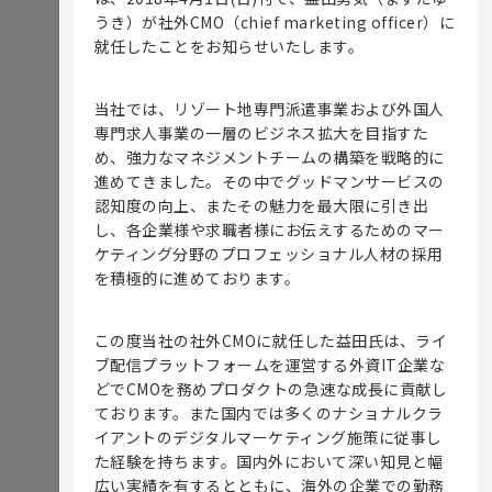
うき）が社外CMO（chief marketing officer）に
就任したことをお知らせいたします。
当社では、リゾート地専門派遣事業および外国人
専門求人事業の一層のビジネス拡大を目指すた
め、強力なマネジメントチームの構築を戦略的に
進めてきました。その中でグッドマンサービスの
認知度の向上、またその魅力を最大限に引き出
し、各企業様や求職者様にお伝えするためのマー
ケティング分野のプロフェッショナル人材の採用
を積極的に進めております。
この度当社の社外CMOに就任した益田氏は、ライ
ブ配信プラットフォームを運営する外資IT企業な
どでCMOを務めプロダクトの急速な成長に貢献し
ております。また国内では多くのナショナルクラ
イアントのデジタルマーケティング施策に従事し
た経験を持ちます。国内外において深い知見と幅
広い実績を有するとともに、海外の企業での勤務