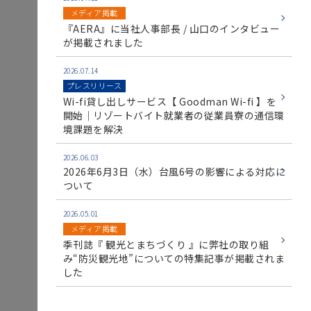
メディア掲載
『AERA』に当社人事部長 / 山口のインタビュー
が掲載されました
2026.07.14
プレスリリース
Wi-fi貸し出しサービス【 Goodman Wi-fi 】を
開始｜リゾートバイト就業者の従業員寮の通信環
境課題を解決
2026.06.03
2026年6月3日（水）台風6号の影響による対応に
ついて
2026.05.01
メディア掲載
季刊誌『 観光とまちづくり 』に弊社の取り組
み“防災観光地”についての特集記事が掲載されま
した