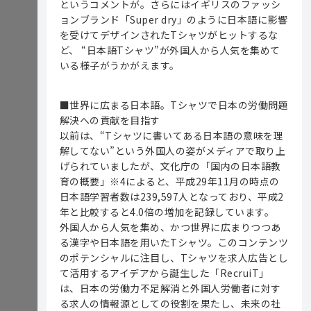
というコメントが。さらにはイギリスのファッシ
ョンブランド「Super dry」のように日本語に影響
を受けてデザインされたTシャツがヒットするな
ど、 “日本語Tシャツ”が外国人から人気を集めて
いる様子がうかがえます。
■世界に広まる日本語。Tシャツで日本の労働問題
解決への貢献を目指す
以前は、“Tシャツに書いてある日本語の意味を理
解してない”という外国人の姿がメディアで取り上
げられていましたが、文化庁の「国内の日本語教
育の概要」※4によると、平成29年11月の時点の
日本語学習者数は239,597人となっており、平成2
年と比較すると4.0倍の増加を記録しています。
外国人から人気を集め、かつ世界に広まりつつあ
る漢字や日本語を用いたTシャツ。このコンテンツ
のポテンシャルに注目し、Tシャツを求人広告とし
て活用するアイデアから誕生した「RecruiT」
は、日本の労働力不足解消と外国人労働者に対す
る求人の情報源としての役割を果たし、未来の社