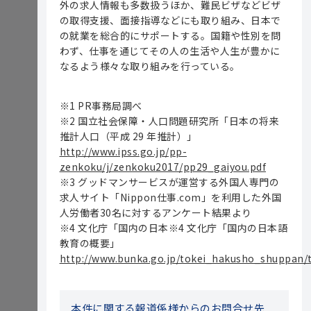
外の求人情報も多数扱うほか、難民ビザなどビザ
の取得支援、面接指導などにも取り組み、日本で
の就業を総合的にサポートする。国籍や性別を問
わず、仕事を通じてその人の生活や人生が豊かに
なるよう様々な取り組みを行っている。
※1 PR事務局調べ
※2 国立社会保障・人口問題研究所「日本の将来
推計人口（平成 29 年推計）」
http://www.ipss.go.jp/pp-
zenkoku/j/zenkoku2017/pp29_gaiyou.pdf
※3 グッドマンサービスが運営する外国人専門の
求人サイト「Nippon仕事.com」を利用した外国
人労働者30名に対するアンケート結果より
※4 文化庁「国内の日本※4 文化庁「国内の日本語
教育の概要」
http://www.bunka.go.jp/tokei_hakusho_shuppan/t
本件に関する報道係様からのお問合せ先